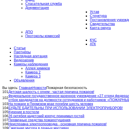
Спасательная служба
Документация
Устав
Структура
Постановления учрежд
Свидетельства
Карта округа
ДПО
Протоколы комиссий
КЧС
АТК
Статьи
Партнёры
Наглядная агитация
Видеоархив
Камеры наблюдения
Аллея химиков
Камера 2
Камера 3
Объявления
Вы здесь:
Главная
Новости
Пожарная безопасность
101
Детская шалость с огнем - частая причина пожаров!
Федеральное государственное казенное учреждение «27 отряд федера
102
отбор кандидатов на должности сотрудников и работников: «ПОЖАРН
103
На пожаре в Пермском крае погибли шесть человек
104
БУДЬТЕ БДИТЕЛЬНЫ ПРИ ИСПОЛЬЗОВАНИИ ЭЛЕКТРОПРИБОРОВ!
105
Курение в постели
106
26 октября кадетский корпус принимал гостей
107
Первичные средства пожаротушения
108
Неисправна электропроводка - основная причина пожаров!
109
Сжигание мусора в дачных массивах