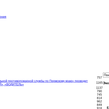
ения
757
льной противопожарной службы по Пермскому краю» проводит
1165
Экс
ЫЙ», «ВОДИТЕЛЬ»
1137
790
745
814
962
849
Е
918