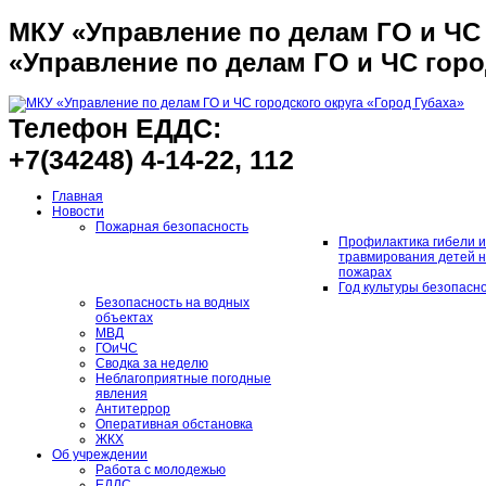
МКУ «Управление по делам ГО и ЧС 
«Управление по делам ГО и ЧС горо
Телефон ЕДДС:
+7(34248) 4-14-22, 112
Главная
Новости
Пожарная безопасность
Профилактика гибели и
травмирования детей 
пожарах
Год культуры безопасн
Безопасность на водных
объектах
МВД
ГОиЧС
Сводка за неделю
Неблагоприятные погодные
явления
Антитеррор
Оперативная обстановка
ЖКХ
Об учреждении
Работа с молодежью
ЕДДС