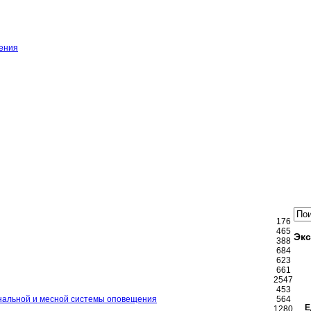
ения
176
465
Экс
388
684
623
661
2547
453
ональной и месной системы оповещения
564
Е
1280