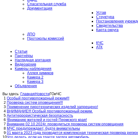
Спасательная служба
Документация
Устав
Структура
Постановления учрежд
Свидетельства
Карта округа
ДПО
Протоколы комиссий
КЧС
АТК
Статьи
Партнёры
Наглядная агитация
Видеоархив
Камеры наблюдения
Аллея химиков
Камера 2
Камера 3
Объявления
Вы здесь:
Главная
Новости
ГОиЧС
1
Особый противопожарный режим!!!
2
Проверка систем оповещения!!!
3
Применение пиротехнических изделий запрещено!
4
ВНИМАНИЕ!!! Особый противопожарный режим.
5
Антитеррористическая безопасность
6
!Вниманию жителей и гостей Пермского края!
7
Внимание 02.10.2024г. проводиться проверка систем оповещения
8
МЧС предупреждает, будте внимательны
9
01 марта 2023 года проводится комплексная техническая проверка реги
10
Что делать, если на трассе заглох автомобиль