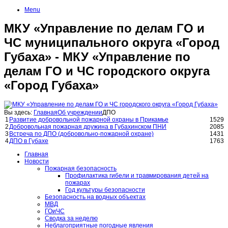
Menu
МКУ «Управление по делам ГО и
ЧС муниципального округа «Город
Губаха» - МКУ «Управление по
делам ГО и ЧС городского округа
«Город Губаха»
Вы здесь:
Главная
Об учреждении
ДПО
1
Развитие добровольной пожарной охраны в Прикамье
1529
2
Добровольная пожарная дружина в Губахинском ПНИ
2085
3
Встреча по ДПО (добровольно-пожарной охране)
1431
4
ДПО в Губахе
1763
Главная
Новости
Пожарная безопасность
Профилактика гибели и травмирования детей на
пожарах
Год культуры безопасности
Безопасность на водных объектах
МВД
ГОиЧС
Сводка за неделю
Неблагоприятные погодные явления