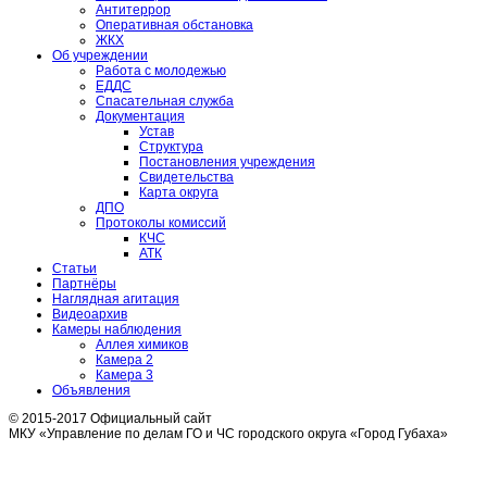
Антитеррор
Оперативная обстановка
ЖКХ
Об учреждении
Работа с молодежью
ЕДДС
Спасательная служба
Документация
Устав
Структура
Постановления учреждения
Свидетельства
Карта округа
ДПО
Протоколы комиссий
КЧС
АТК
Статьи
Партнёры
Наглядная агитация
Видеоархив
Камеры наблюдения
Аллея химиков
Камера 2
Камера 3
Объявления
© 2015-2017 Официальный сайт
МКУ «Управление по делам ГО и ЧС городского округа «Город Губаха»