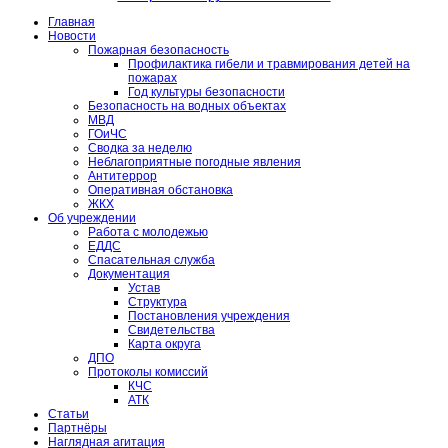
Главная
Новости
Пожарная безопасность
Профилактика гибели и травмирования детей на
пожарах
Год культуры безопасности
Безопасность на водных объектах
МВД
ГОиЧС
Сводка за неделю
Неблагоприятные погодные явления
Антитеррор
Оперативная обстановка
ЖКХ
Об учреждении
Работа с молодежью
ЕДДС
Спасательная служба
Документация
Устав
Структура
Постановления учреждения
Свидетельства
Карта округа
ДПО
Протоколы комиссий
КЧС
АТК
Статьи
Партнёры
Наглядная агитация