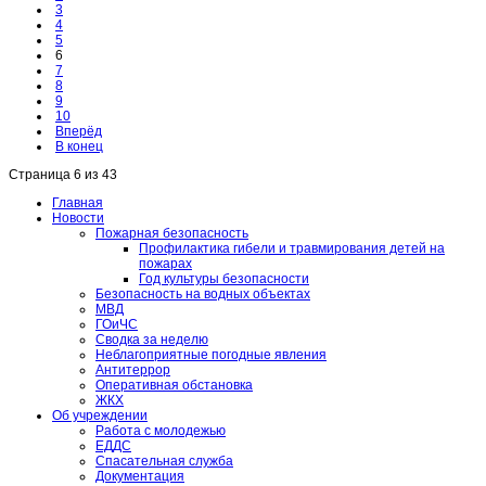
3
4
5
6
7
8
9
10
Вперёд
В конец
Страница 6 из 43
Главная
Новости
Пожарная безопасность
Профилактика гибели и травмирования детей на
пожарах
Год культуры безопасности
Безопасность на водных объектах
МВД
ГОиЧС
Сводка за неделю
Неблагоприятные погодные явления
Антитеррор
Оперативная обстановка
ЖКХ
Об учреждении
Работа с молодежью
ЕДДС
Спасательная служба
Документация