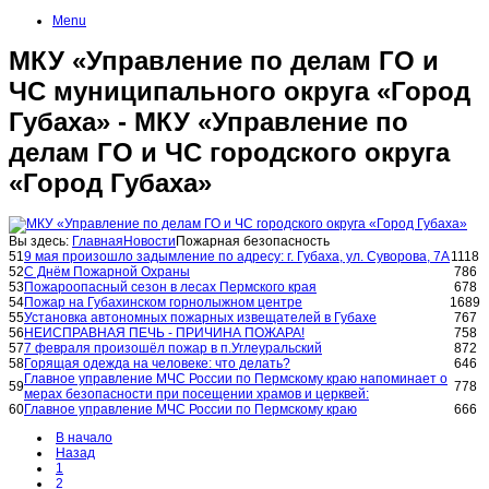
Menu
МКУ «Управление по делам ГО и
ЧС муниципального округа «Город
Губаха» - МКУ «Управление по
делам ГО и ЧС городского округа
«Город Губаха»
Вы здесь:
Главная
Новости
Пожарная безопасность
51
9 мая произошло задымление по адресу: г. Губаха, ул. Суворова, 7А
1118
52
С Днём Пожарной Охраны
786
53
Пожароопасный сезон в лесах Пермского края
678
54
Пожар на Губахинском горнолыжном центре
1689
55
Установка автономных пожарных извещателей в Губахе
767
56
НЕИСПРАВНАЯ ПЕЧЬ - ПРИЧИНА ПОЖАРА!
758
57
7 февраля произошёл пожар в п.Углеуральский
872
58
Горящая одежда на человеке: что делать?
646
Главное управление МЧС России по Пермскому краю напоминает о
59
778
мерах безопасности при посещении храмов и церквей:
60
Главное управление МЧС России по Пермскому краю
666
В начало
Назад
1
2