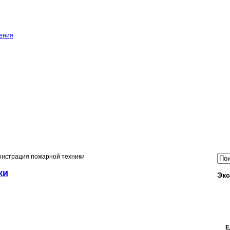
ения
онстрация пожарной техники
ки
Экс
Е