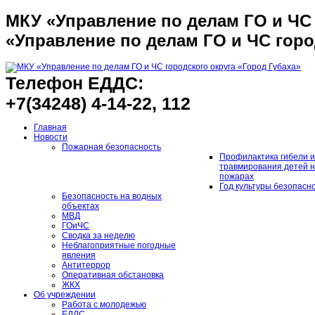
МКУ «Управление по делам ГО и ЧС 
«Управление по делам ГО и ЧС горо
Телефон ЕДДС:
+7(34248) 4-14-22, 112
Главная
Новости
Пожарная безопасность
Профилактика гибели и
травмирования детей 
пожарах
Год культуры безопасн
Безопасность на водных
объектах
МВД
ГОиЧС
Сводка за неделю
Неблагоприятные погодные
явления
Антитеррор
Оперативная обстановка
ЖКХ
Об учреждении
Работа с молодежью
ЕДДС