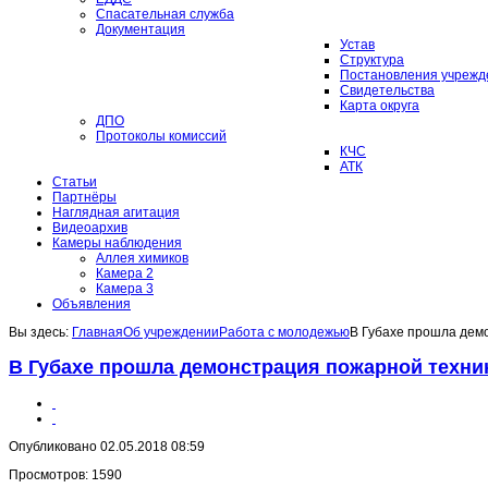
Спасательная служба
Документация
Устав
Структура
Постановления учрежд
Свидетельства
Карта округа
ДПО
Протоколы комиссий
КЧС
АТК
Статьи
Партнёры
Наглядная агитация
Видеоархив
Камеры наблюдения
Аллея химиков
Камера 2
Камера 3
Объявления
Вы здесь:
Главная
Об учреждении
Работа с молодежью
В Губахе прошла дем
В Губахе прошла демонстрация пожарной техни
Опубликовано 02.05.2018 08:59
Просмотров: 1590