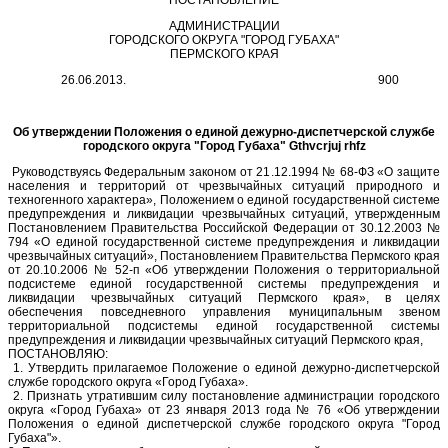
ПОСТАНОВЛЕНИЕ
АДМИНИСТРАЦИИ
ГОРОДСКОГО ОКРУГА "ГОРОД ГУБАХА"
ПЕРМСКОГО КРАЯ
26.06.2013. 900
Об утверждении Положения о единой дежурно-диспетчерской службе
городского округа "Город Губаха" Gthvcrjuj rhfz
Руководствуясь Федеральным законом от 21.12.1994 № 68-ФЗ «О защите
населения и территорий от чрезвычайных ситуаций природного и
техногенного характера», Положением о единой государственной системе
предупреждения и ликвидации чрезвычайных ситуаций, утвержденным
Постановлением Правительства Российской Федерации от 30.12.2003 №
794 «О единой государственной системе предупреждения и ликвидации
чрезвычайных ситуаций», Постановлением Правительства Пермского края
от 20.10.2006 № 52-п «Об утверждении Положения о территориальной
подсистеме единой государственной системы предупреждения и
ликвидации чрезвычайных ситуаций Пермского края», в целях
обеспечения повседневного управления муниципальным звеном
территориальной подсистемы единой государственной системы
предупреждения и ликвидации чрезвычайных ситуаций Пермского края,
ПОСТАНОВЛЯЮ:
1. Утвердить прилагаемое Положение о единой дежурно-диспетчерской
службе городского округа «Город Губаха».
2.
Признать утратившим силу постановление администрации городского
округа «Город Губаха» от 23 января 2013 года № 76 «
Об утверждении
Положения о единой диспетчерской службе городского округа "Город
Губаха"
».