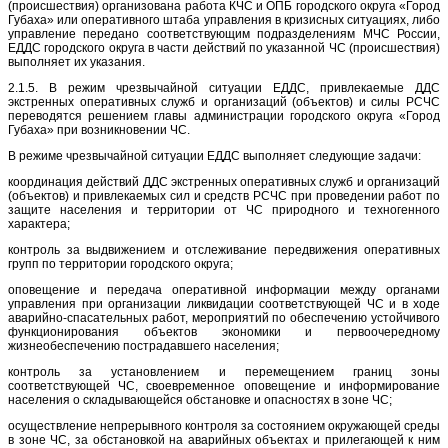
(происшествия) организована работа КЧС и ОПБ городского округа «Город
Губаха» или оперативного штаба управления в кризисных ситуациях, либо
управление передано соответствующим подразделениям МЧС России,
ЕДДС городского округа в части действий по указанной ЧС (происшествия)
выполняет их указания.
2.1.5. В режим чрезвычайной ситуации ЕДДС, привлекаемые ДДС
экстренных оперативных служб и организаций (объектов) и силы РСЧС
переводятся решением главы администрации городского округа «Город
Губаха» при возникновении ЧС.
В режиме чрезвычайной ситуации ЕДДС выполняет следующие задачи:
координация действий ДДС экстренных оперативных служб и организаций
(объектов) и привлекаемых сил и средств РСЧС при проведении работ по
защите населения и территории от ЧС природного и техногенного
характера;
контроль за выдвижением и отслеживание передвижения оперативных
групп по территории городского округа;
оповещение и передача оперативной информации между органами
управления при организации ликвидации соответствующей ЧС и в ходе
аварийно-спасательных работ, мероприятий по обеспечению устойчивого
функционирования объектов экономики и первоочередному
жизнеобеспечению пострадавшего населения;
контроль за установлением и перемещением границ зоны
соответствующей ЧС, своевременное оповещение и информирование
населения о складывающейся обстановке и опасностях в зоне ЧС;
осуществление непрерывного контроля за состоянием окружающей среды
в зоне ЧС, за обстановкой на аварийных объектах и прилегающей к ним