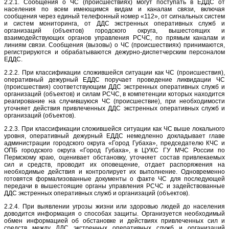
2.2.1. Сообщения о ЧС (происшествиях) могут поступать в ЕДДС от
населения по всем имеющимся видам и каналам связи, включая
сообщения через единый телефонный номер «112», от сигнальных систем
и систем мониторинга, от ДДС экстренных оперативных служб и
организаций (объектов) городского округа, вышестоящих и
взаимодействующих органов управления РСЧС, по прямым каналам и
линиям связи. Сообщения (вызовы) о ЧС (происшествиях) принимаются,
регистрируются и обрабатываются дежурно-диспетчерским персоналом
ЕДДС.
2.2.2. При классификации сложившейся ситуации как ЧС (происшествия),
оперативный дежурный ЕДДС поручает проведение ликвидации ЧС
(происшествия) соответствующим ДДС экстренных оперативных служб и
организаций (объектов) и силам РСЧС, в компетенции которых находится
реагирование на случившуюся ЧС (происшествие), при необходимости
уточняет действия привлеченных ДДС экстренных оперативных служб и
организаций (объектов).
2.2.3. При классификации сложившейся ситуации как ЧС выше локального
уровня, оперативный дежурный ЕДДС немедленно докладывает главе
администрации городского округа «Город Губаха», председателю КЧС и
ОПБ городского округа «Город Губаха», в ЦУКС ГУ МЧС России по
Пермскому краю, оценивает обстановку, уточняет состав привлекаемых
сил и средств, проводит их оповещение, отдает распоряжения на
необходимые действия и контролирует их выполнение. Одновременно
готовятся формализованные документы о факте ЧС для последующей
передачи в вышестоящие органы управления РСЧС и задействованные
ДДС экстренных оперативных служб и организаций (объектов).
2.2.4. При выявлении угрозы жизни или здоровью людей до населения
доводится информация о способах защиты. Организуется необходимый
обмен информацией об обстановке и действиях привлеченных сил и
средств между ДДС экстренных оперативных служб и организаций