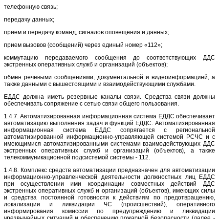
телефонную связь;
передачу данных;
прием и передачу команд, сигналов оповещения и данных;
прием вызовов (сообщений) через единый номер «112»;
коммутацию передаваемого сообщения до соответствующих ДДС
экстренных оперативных служб и организаций (объектов);
обмен речевыми сообщениями, документальной и видеоинформацией, а
также данными с вышестоящими и взаимодействующими службами.
ЕДДС должна иметь резервные каналы связи. Средства связи должны
обеспечивать сопряжение с сетью связи общего пользования.
1.4.7. Автоматизированная информационная система ЕДДС обеспечивает
автоматизацию выполнения задач и функций ЕДДС. Автоматизированная
информационная система ЕДДС сопрягается с региональной
автоматизированной информационно-управляющей системой РСЧС и с
имеющимися автоматизированными системами взаимодействующих ДДС
экстренных оперативных служб и организаций (объектов), а также
телекоммуникационной подсистемой системы - 112.
1.4.8. Комплекс средств автоматизации предназначен для автоматизации
информационно-управленческой деятельности должностных лиц ЕДДС
при осуществлении ими координации совместных действий ДДС
экстренных оперативных служб и организаций (объектов), имеющих силы
и средства постоянной готовности к действиям по предотвращению,
локализации и ликвидации ЧС (происшествий), оперативного
информирования комиссии по предупреждению и ликвидации
чрезвычайных ситуаций и обеспечению пожарной безопасности (далее -