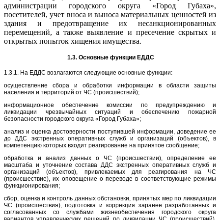
администрации городского округа «Город Губаха»,
посетителей, учет вноса и выноса материальных ценностей из
здания и предотвращение их несанкционированных
перемещений, а также выявление и пресечение скрытых и
открытых попыток хищения имущества.
1.3. Основные функции ЕДДС
1.3.1. На ЕДДС возлагаются следующие основные функции:
осуществление сбора и обработки информации в области защиты
населения и территорий от ЧС (происшествий);
информационное обеспечение комиссии по предупреждению и
ликвидации чрезвычайных ситуаций и обеспечению пожарной
безопасности городского округа «Город Губаха»;
анализ и оценка достоверности поступившей информации, доведение ее
до
ДДС
экстренных оперативных служб и организаций (объектов)
, в
компетенцию которых входит реагирование на принятое сообщение;
обработка и анализ данных о ЧС (происшествии), определение ее
масштаба и уточнение состава ДДС экстренных оперативных служб и
организаций (объектов), привлекаемых для реагирования на ЧС
(происшествие), их оповещение о переводе в соответствующие режимы
функционирования;
сбор, оценка и контроль данных обстановки, принятых мер по ликвидации
ЧС (происшествия), подготовка и коррекция заранее разработанных и
согласованных со службами жизнеобеспечения городского округа
вариантов управленческих решений по ликвидации ЧС (происшествий),