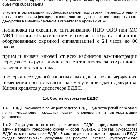
назначения и здравоохранения с круглосуточным пребыванием людей и
объектов образования;
участие в организации профессиональной подготовки, переподготовки и
повышения квалификации специалистов для несения оперативного
дежурства на муниципальном и объектовом уровнях РСЧС.
постановка на охранную сигнализацию ПЦО ОВО при МО
МВД России «Губахинский» и снятие с охраны кабинетов
оборудованных охранной сигнализацией с 24 часов до 06
часов.
прием и выдача ключей от всех кабинетов администрации
городского округа, личная ответственность за сохранность
ключей и доступ к ним.
проверка всех дверей запасных выходов и люков чердачного
помещения при заступлени на смену и при сдачи дежурства.
Ключи хранятся у диспетчера ЕДДС.
1.4. Состав и структура ЕДДС
1.4.1. ЕДДС включает в себя: руководство ЕДДС, диспетчерский персонал;
пункт управления, средства связи, оповещения и автоматизации
управления.
1.4.2. Структура и штатное расписание ЕДДС определяются главой
администрации городского округа «Город Губаха». В состав руководства
ЕДДС входит начальник ЕДДС. В состав диспетчерского персонала ЕДДС
входят оперативные дежурные из расчета несения круглосуточного