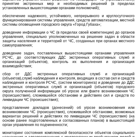
принятие экстренных мер и необходимых решений (в пределах
установленных вышестоящими органами полномочий);
обеспечение надежного, устойчивого, непрерывного и круглосуточного
функционирования системы управления, средств автоматизации, местной
системы оповещения городского округа «Город Губаха»;
доведение информации о ЧС (в пределах своей компетенции) до органов
управления, специально уполномоченных на решение задач в области
защиты населения и территорий от ЧС, созданных при органах местного
самоуправления;
доведение задач, поставленных вышестоящими органами управления
РСЧС, до соответствующих ДДС экстренных оперативных служб и
организаций (объектов), контроль их выполнения и организация
взаимодействия;
сбор от ДДС экстренных оперативных служб и организаций
(объектов),служб наблюдения и контроля, входящих в состав сил и средств
наблюдения и контроля РСЧС, (систем мониторинга) и доведение до ДДС
экстренных оперативных служб и организаций (объектов) городского
округа полученной информации об угрозе или факте возникновения ЧС
(происшествия), сложившейся обстановке и действиях сил и средств по
ликвидации ЧС (происшествия);
представление докладов (донесений) об угрозе возникновения или
возникновении ЧС (происшествия), сложившейся обстановке, возможных
вариантах решений и действиях по ликвидации ЧС (происшествия) (на
основе ранее подготовленных и согласованных планов) в вышестоящий
орган управления по подчиненности;
мониторинг состояния комплексной безопасности объектов социального