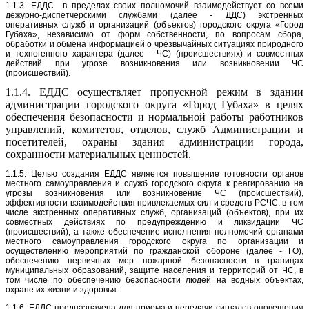
1.1.3. ЕДДС в пределах своих полномочий взаимодействует со всеми
дежурно-диспетчерскими службами (далее - ДДС) экстренных
оперативных служб и организаций (объектов) городского округа «Город
Губаха», независимо от форм собственности, по вопросам сбора,
обработки и обмена информацией о чрезвычайных ситуациях природного
и техногенного характера (далее - ЧС) (происшествиях) и совместных
действий при угрозе возникновения или возникновении ЧС
(происшествий).
1.1.4. ЕДДС осуществляет
пропускной режим в здании
администрации городского округа «Город Губаха» в целях
обеспечения безопасности и нормальной работы работников
управлений, комитетов, отделов, служб Администрации и
посетителей, охраны здания администрации города,
сохранности материальных ценностей.
1.1.5. Целью создания ЕДДС является повышение готовности органов
местного самоуправления и служб городского округа к реагированию на
угрозы возникновения или возникновение ЧС (происшествий),
эффективности взаимодействия привлекаемых сил и средств РСЧС, в том
числе экстренных оперативных служб, организаций (объектов), при их
совместных действиях по предупреждению и ликвидации ЧС
(происшествий), а также обеспечение исполнения полномочий органами
местного самоуправления городского округа по организации и
осуществлению мероприятий по гражданской обороне (далее - ГО),
обеспечению первичных мер пожарной безопасности в границах
муниципальных образований, защите населения и территорий от ЧС, в
том числе по обеспечению безопасности людей на водных объектах,
охране их жизни и здоровья.
1.1.6. ЕДДС предназначена для приема и передачи сигналов оповещения