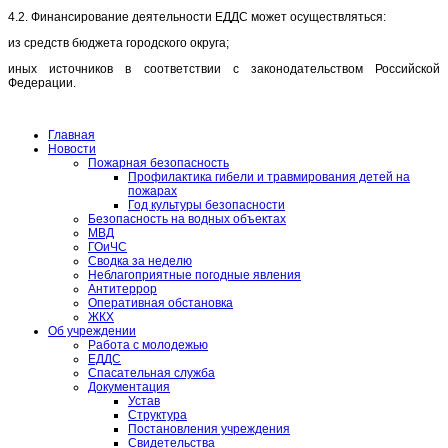
4.2. Финансирование деятельности ЕДДС может осуществляться:
из средств бюджета городского округа;
иных источников в соответствии с законодательством Российской
Федерации.
Главная
Новости
Пожарная безопасность
Профилактика гибели и травмирования детей на
пожарах
Год культуры безопасности
Безопасность на водных объектах
МВД
ГОиЧС
Сводка за неделю
Неблагоприятные погодные явления
Антитеррор
Оперативная обстановка
ЖКХ
Об учреждении
Работа с молодежью
ЕДДС
Спасательная служба
Документация
Устав
Структура
Постановления учреждения
Свидетельства