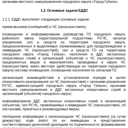
органами местного самоуправления городского округа «Город Губаха».
1.2. Основные задачи ЕДДС
1.2.1. ЕДДС выполняет следующие основные задачи:
прием вызовов (сообщений) о ЧС (происшествиях);
оповещение и информирование руководства ГО городского округа,
районного звена территориальной подсистемы РСЧС, органов
управления, сил и средств на территории городского округа,
предназначенных и выделяемых (привлекаемых) для предупреждения и
ликвидации ЧС (происшествий), сил и средств ГО на территории
городского округа «Город Губаха», населения и ДДС экстренных
оперативных служб и организаций (объектов) о ЧС (происшествиях),
предпринятых мерах и мероприятиях, проводимых в округе ЧС
(происшествия) через местную (действующую на территории городского
округа) систему оповещения, оповещение населения по сигналам ГО;
организация взаимодействия в установленном порядке в целях
оперативного реагирования на ЧС (происшествия) с органами управления
РСЧС, администрацией городского округа «Город Губаха», органами
местного самоуправления и ДДС экстренных оперативных служб и
организаций (объектов) городского округа;
информирование ДДС экстренных оперативных служб и организаций
(объектов), сил РСЧС, привлекаемых к ликвидации ЧС (происшествия), об
обстановке, принятых и рекомендуемых мерах;
обобщение информации о произошедших ЧС (происшествиях) (за сутки
дежурства), ходе работ по их ликвидации и представление
соответствующих донесений (докладов) по подчиненности, формирование