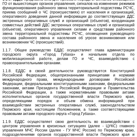
ГО от вышестоящих органов управления, сигналов на изменение режимов
функционирования районного звена территориальной подсистемы РСЧС,
приема сообщений о ЧС (происшествиях) от населения и организаций,
оперативного доведения данной информации до соответствующих ДДС
экстренных оперативных служб и организаций (объектов), координации
совместных действий ДДС экстренных оперативных служб и организаций
(объектов), оперативного управления силами и средствами районного
звена территориальной подсистемы РСЧС, оповещения руководящего
состава районного звена и населения об угрозе возникновения или
возникновении ЧС (происшествий).
1.1.7. Общее руководство ЕДДС осуществляет глава администрации
городского округа «Город Губаха» и начальник отдела по
мобилизационной работе, делам ГО и ЧС, взаимодействию с
правоохранительными органами.
1.1.8. ЕДДС в своей деятельности руководствуется Конституцией
Российской Федерации, общепризнанными принципами и нормами
международного права, международными договорами Российской
Федерации, федеральными конституционными законами, федеральными
законами, актами Президента Российской Федерации и Правительства
Российской Федерации, а также нормативными правовыми актами
исполнительных органов государственной власти Пермского края,
определяющими порядок и объем обмена информацией при
взаимодействии экстренных оперативных служб, законодательством
Пермского края, настоящим Положением, а также соответствующими
правовыми актами городского округа «Город Губаха».
1.1.9. ЕДДС осуществляет свою деятельность во взаимодействии с
центром управления в кризисных ситуациях (далее - ЦУКС) главного
управления МЧС России (далее - ГУ МЧС России) по Пермскому краю,
подразделениями органов государственной власти Пермского края и