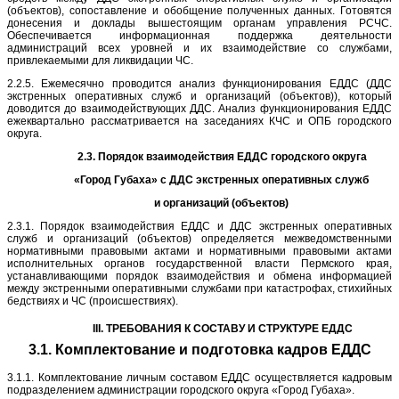
(объектов), сопоставление и обобщение полученных данных. Готовятся
донесения и доклады вышестоящим органам управления РСЧС.
Обеспечивается информационная поддержка деятельности
администраций всех уровней и их взаимодействие со службами,
привлекаемыми для ликвидации ЧС.
2.2.5. Ежемесячно проводится анализ функционирования ЕДДС (ДДС
экстренных оперативных служб и организаций (объектов)), который
доводится до взаимодействующих ДДС. Анализ функционирования ЕДДС
ежеквартально рассматривается на заседаниях КЧС и ОПБ городского
округа.
2.3. Порядок взаимодействия ЕДДС городского округа
«Город Губаха» с ДДС экстренных оперативных служб
и организаций (объектов)
2.3.1. Порядок взаимодействия ЕДДС и ДДС экстренных оперативных
служб и организаций (объектов) определяется межведомственными
нормативными правовыми актами и нормативными правовыми актами
исполнительных органов государственной власти Пермского края,
устанавливающими порядок взаимодействия и обмена информацией
между экстренными оперативными службами при катастрофах, стихийных
бедствиях и ЧС (происшествиях).
III. ТРЕБОВАНИЯ К СОСТАВУ И СТРУКТУРЕ ЕДДС
3.1.
Комплектование
и подготовка кадров ЕДДС
3.1.1. Комплектование личным составом ЕДДС осуществляется кадровым
подразделением администрации городского округа «Город Губаха».