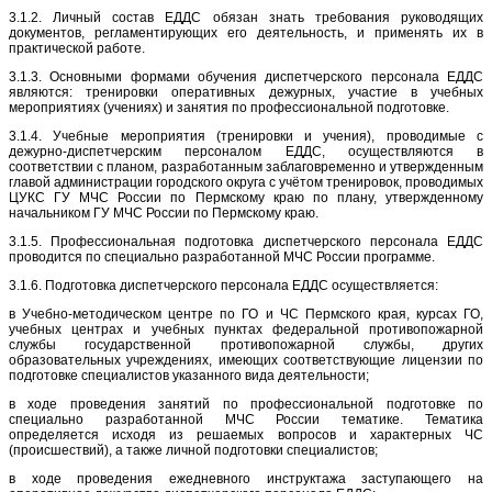
3.1.2. Личный состав ЕДДС обязан знать требования руководящих
документов, регламентирующих его деятельность, и применять их в
практической работе.
3.1.3. Основными формами обучения диспетчерского персонала ЕДДС
являются: тренировки оперативных дежурных, участие в учебных
мероприятиях (учениях) и занятия по профессиональной подготовке.
3.1.4. Учебные мероприятия (тренировки и учения), проводимые с
дежурно-диспетчерским персоналом ЕДДС, осуществляются в
соответствии с планом, разработанным заблаговременно и утвержденным
главой администрации городского округа с учётом тренировок, проводимых
ЦУКС ГУ МЧС России по Пермскому краю по плану, утвержденному
начальником ГУ МЧС России по Пермскому краю.
3.1.5. Профессиональная подготовка диспетчерского персонала ЕДДС
проводится по специально разработанной МЧС России программе.
3.1.6. Подготовка диспетчерского персонала ЕДДС осуществляется:
в Учебно-методическом центре по ГО и ЧС Пермского края, курсах ГО,
учебных центрах и учебных пунктах федеральной противопожарной
службы государственной противопожарной службы, других
образовательных учреждениях, имеющих соответствующие лицензии по
подготовке специалистов указанного вида деятельности;
в ходе проведения занятий по профессиональной подготовке по
специально разработанной МЧС России тематике. Тематика
определяется исходя из решаемых вопросов и характерных ЧС
(происшествий), а также личной подготовки специалистов;
в ходе проведения ежедневного инструктажа заступающего на