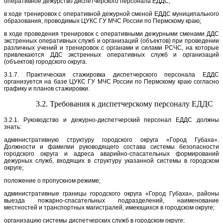
оперативное дежурство диспетчерского персонала ЕДДС;
в ходе тренировок с оперативной дежурной сменой ЕДДС муниципального
образования, проводимых ЦУКС ГУ МЧС России по Пермскому краю;
в ходе проведения тренировок с оперативными дежурными сменами ДДС
экстренных оперативных служб и организаций (объектов) при проведении
различных учений и тренировок с органами и силами РСЧС, на которые
привлекаются ДДС экстренных оперативных служб и организаций
(объектов) городского округа.
3.1.7. Практическая стажировка диспетчерского персонала ЕДДС
организуется на базе ЦУКС ГУ МЧС России по Пермскому краю согласно
графику и планов стажировки.
3.2. Требования к диспетчерскому персоналу ЕДДС
3.2.1. Руководство и дежурно-диспетчерский персонал ЕДДС должны
знать:
административную структуру городского округа «Город Губаха».
Должности и фамилии руководящего состава системы безопасности
городского округа и адреса аварийно-спасательных формирований
дежурных служб, входящих в структуру указанной системы в городском
округе;
положение о пропускном режиме;
административные границы городского округа «Город Губаха», районы
выезда пожарно-спасательных подразделений, наименование
местностей и транспортных магистралей, имеющихся в городском округе;
организацию системы диспетчерских служб в городском округе;