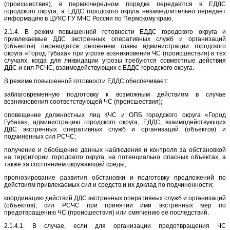
(происшествия), в первоочередном порядке передаются в ЕДДС
городского округа, а ЕДДС городского округа незамедлительно передаёт
информацию в ЦУКС ГУ МЧС России по Пермскому краю.
2.1.4. В режим повышенной готовности ЕДДС городского округа и
привлекаемые ДДС экстренных оперативных служб и организаций
(объектов) переводятся решением главы администрации городского
округа «Город Губаха» при угрозе возникновения ЧС (происшествия) в тех
случаях, когда для ликвидации угрозы требуются совместные действия
ДДС и сил РСЧС, взаимодействующих с ЕДДС городского округа.
В режиме повышенной готовности ЕДДС обеспечивает:
заблаговременную подготовку к возможным действиям в случае
возникновения соответствующей ЧС (происшествия);
оповещение должностных лиц КЧС и ОПБ городского округа «Город
Губаха», администрацию городского округа, ЕДДС, взаимодействующих
ДДС экстренных оперативных служб и организаций (объектов) и
подчиненных сил РСЧС;
получение и обобщение данных наблюдения и контроля за обстановкой
на территории городского округа, на потенциально опасных объектах, а
также за состоянием окружающей среды;
прогнозирование развития обстановки и подготовку предложений по
действиям привлекаемых сил и средств и их доклад по подчиненности;
координацию действий ДДС экстренных оперативных служб и организаций
(объектов), сил РСЧС при принятии ими экстренных мер по
предотвращению ЧС (происшествия) или смягчению ее последствий.
2.1.4.1. В случае, если для организации предотвращения ЧС