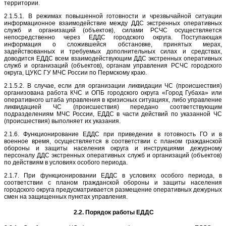
территории.
2.1.5.1. В режимах повышенной готовности и чрезвычайной ситуации
информационное взаимодействие между ДДС экстренных оперативных
служб и организаций (объектов), силами РСЧС осуществляется
непосредственно через ЕДДС городского округа. Поступающая
информация о сложившейся обстановке, принятых мерах,
задействованных и требуемых дополнительных силах и средствах,
доводится ЕДДС всем взаимодействующим ДДС экстренных оперативных
служб и организаций (объектов), органам управления РСЧС городского
округа, ЦУКС ГУ МЧС России по Пермскому краю.
2.1.5.2. В случае, если для организации ликвидации ЧС (происшествия)
организована работа КЧС и ОПБ городского округа «Город Губаха» или
оперативного штаба управления в кризисных ситуациях, либо управление
ликвидацией ЧС (происшествия) передано соответствующим
подразделениям МЧС России, ЕДДС в части действий по указанной ЧС
(происшествия) выполняет их указания.
2.1.6. Функционирование ЕДДС при приведении в готовность ГО и в
военное время, осуществляется в соответствии с планом гражданской
обороны и защиты населения округа и инструкциями дежурному
персоналу ДДС экстренных оперативных служб и организаций (объектов)
по действиям в условиях особого периода.
2.1.7. При функционировании ЕДДС в условиях особого периода, в
соответствии с планом гражданской обороны и защиты населения
городского округа предусматривается размещение оперативных дежурных
смен на защищенных пунктах управления.
2.2. Порядок работы ЕДДС