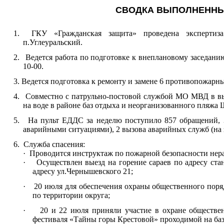
СВОДКА ВЫПОЛНЕННЫ
1.
ГКУ «Гражданская защита» проведена экспертиз
п.Углеуральский.
2.
Ведется работа по подготовке
к внеплановому заседанию
10-00
.
3.
Ведется подготовка к ремонту и замене 6 противопожарн
4.
Совместно с патрульно-постовой службой МО МВД в в
на воде в районе баз отдыха и неорганизованного пляжа
5.
На пульт ЕДДС за неделю
поступило 857 обращений, 
аварийными ситуациями), 2 вызова аварийных
служб (на
6.
Служба спасения:
·
Проводится инструктаж по пожарной безопасности н
·
Осуществлен выезд на горение сараев по адресу ста
адресу ул.Чернышевского 21;
·
20 июля для обеспечения охраны общественного пор
по территории округа;
·
20 и 22 июля приняли участие в охране обществе
фестиваля «Тайны горы Крестовой» проходимой на баз