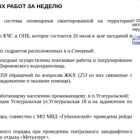
Х РАБОТ ЗА НЕДЕЛЮ
а системы оповещения смонтированной на территории
© 2
МКУ 
окру
 КЧС и ОПБ, которое состоится 26 июля в зале заседаний в
Нав
ых гидрантов расположенных в п.Северный.
ыходные осуществлены поисковые работы и патрулирование
 Широковского водохранилища.
359 обращений
по вопросам ЖКХ (253 из них связанные с
 задымление и оказание помощи
).
еработающему населению проживающему
в п.Углеуральский;
нция Углеуральская ул.Углеуральская 18 и на задымление по
ядка, совместно с МО МВД «Губахинский» проведены рейды
нного порядка при проведении театрального ландшафтного
е отдыха «Металлург».