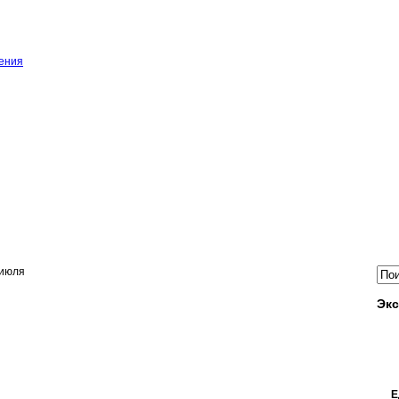
ения
 июля
Экс
Е