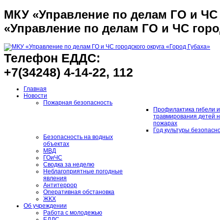
МКУ «Управление по делам ГО и ЧС 
«Управление по делам ГО и ЧС горо
Телефон ЕДДС:
+7(34248) 4-14-22, 112
Главная
Новости
Пожарная безопасность
Профилактика гибели и
травмирования детей 
пожарах
Год культуры безопасн
Безопасность на водных
объектах
МВД
ГОиЧС
Сводка за неделю
Неблагоприятные погодные
явления
Антитеррор
Оперативная обстановка
ЖКХ
Об учреждении
Работа с молодежью
ЕДДС