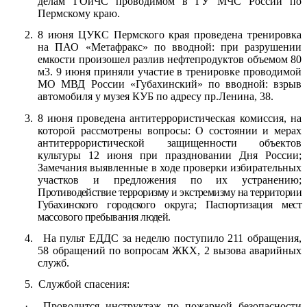
делам ГОиЧС проводимом в ГУ МЧС России по
Пермскому краю.
2.
8 июня ЦУКС Пермского края проведена тренировка
на ПАО «Метафракс» по вводной: при разрушении
емкости произошел разлив нефтепродуктов объемом 80
м3. 9 июня приняли участие в тренировке проводимой
МО МВД России «Губахинский» по вводной: взрыв
автомобиля у музея КУБ по адресу пр.Ленина, 38.
3.
8 июня проведена антитеррористическая комиссия, на
которой рассмотрены вопросы:
О состоянии и мерах
антитеррористической защищенности объектов
культуры 12 июня при праздновании Дня России
;
Замечания выявленные в ходе проверки избирательных
участков и предложения по их устранению
;
Противодействие терроризму и экстремизму на территории
Губахинского городского округа
; Паспортизация мест
массового пребывания людей
.
4.
На пульт ЕДДС за неделю поступило 211 обращения,
58 обращений по вопросам ЖКХ, 2 вызова аварийных
служб.
5.
Службой спасения:
·
Проводится инструктаж по пожарной безопасности