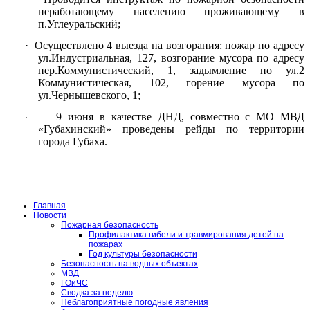
неработающему населению проживающему в
п.Углеуральский;
·
Осуществлено 4 выезда на возгорания: пожар по адресу
ул.Индустриальная, 127, возгорание мусора по адресу
пер.Коммунистический, 1, задымление по ул.2
Коммунистическая, 102, горение мусора по
ул.Чернышевского, 1;
9 июня в качестве ДНД, совместно с МО МВД
·
«Губахинский» проведены рейды по территории
города Губаха.
Главная
Новости
Пожарная безопасность
Профилактика гибели и травмирования детей на
пожарах
Год культуры безопасности
Безопасность на водных объектах
МВД
ГОиЧС
Сводка за неделю
Неблагоприятные погодные явления