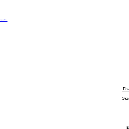
ения
Экс
Е