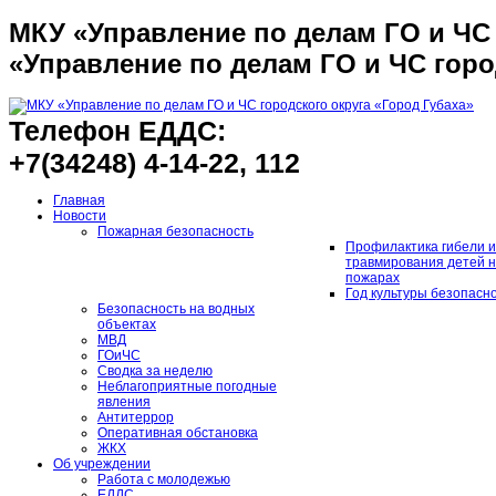
МКУ «Управление по делам ГО и ЧС 
«Управление по делам ГО и ЧС горо
Телефон ЕДДС:
+7(34248) 4-14-22, 112
Главная
Новости
Пожарная безопасность
Профилактика гибели и
травмирования детей 
пожарах
Год культуры безопасн
Безопасность на водных
объектах
МВД
ГОиЧС
Сводка за неделю
Неблагоприятные погодные
явления
Антитеррор
Оперативная обстановка
ЖКХ
Об учреждении
Работа с молодежью
ЕДДС