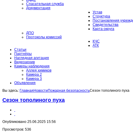
Спасательная служба
Документация
Устав
Структура
Постановления учрежд
Свидетельства
Карта округа
ДПО
Протоколы комиссий
КЧС
АТК
Статьи
Партнёры
Наглядная агитация
Видеоархив
Камеры наблюдения
Аллея химиков
Камера 2
Камера 3
Объявления
Вы здесь:
Главная
Новости
Пожарная безопасность
Сезон тополиного пуха
Сезон тополиного пуха
Опубликовано 25.06.2025 15:56
Просмотров: 536