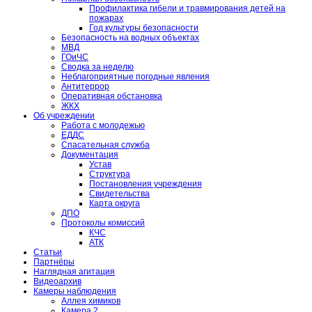
Профилактика гибели и травмирования детей на
пожарах
Год культуры безопасности
Безопасность на водных объектах
МВД
ГОиЧС
Сводка за неделю
Неблагоприятные погодные явления
Антитеррор
Оперативная обстановка
ЖКХ
Об учреждении
Работа с молодежью
ЕДДС
Спасательная служба
Документация
Устав
Структура
Постановления учреждения
Свидетельства
Карта округа
ДПО
Протоколы комиссий
КЧС
АТК
Статьи
Партнёры
Наглядная агитация
Видеоархив
Камеры наблюдения
Аллея химиков
Камера 2