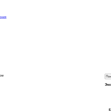
ения
зом
Экс
Е