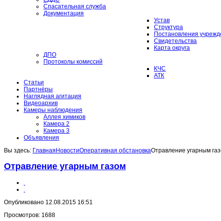
Спасательная служба
Документация
Устав
Структура
Постановления учрежд
Свидетельства
Карта округа
ДПО
Протоколы комиссий
КЧС
АТК
Статьи
Партнёры
Наглядная агитация
Видеоархив
Камеры наблюдения
Аллея химиков
Камера 2
Камера 3
Объявления
Вы здесь:
Главная
Новости
Оперативная обстановка
Отравление угарным га
Отравление угарным газом
Опубликовано 12.08.2015 16:51
Просмотров: 1688