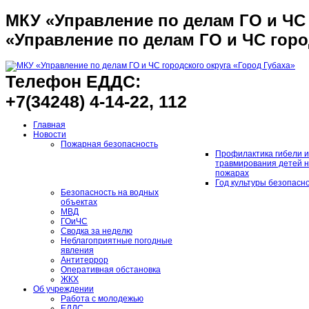
МКУ «Управление по делам ГО и ЧС 
«Управление по делам ГО и ЧС горо
Телефон ЕДДС:
+7(34248) 4-14-22, 112
Главная
Новости
Пожарная безопасность
Профилактика гибели и
травмирования детей 
пожарах
Год культуры безопасн
Безопасность на водных
объектах
МВД
ГОиЧС
Сводка за неделю
Неблагоприятные погодные
явления
Антитеррор
Оперативная обстановка
ЖКХ
Об учреждении
Работа с молодежью
ЕДДС