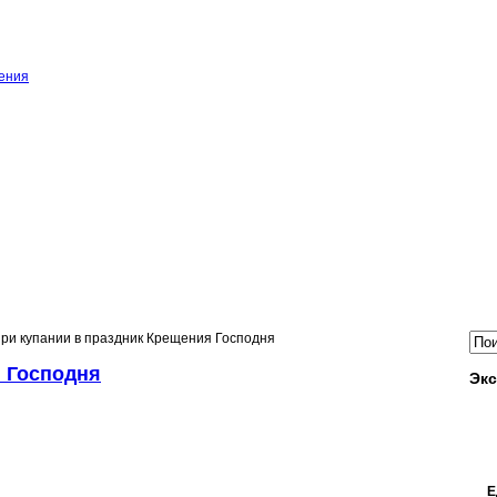
ения
при купании в праздник Крещения Господня
я Господня
Экс
Е