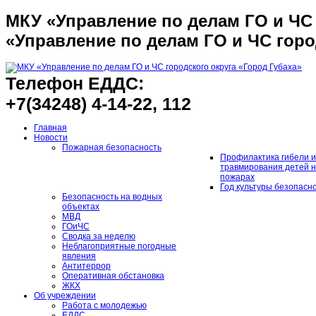
МКУ «Управление по делам ГО и ЧС 
«Управление по делам ГО и ЧС горо
Телефон ЕДДС:
+7(34248) 4-14-22, 112
Главная
Новости
Пожарная безопасность
Профилактика гибели и
травмирования детей 
пожарах
Год культуры безопасн
Безопасность на водных
объектах
МВД
ГОиЧС
Сводка за неделю
Неблагоприятные погодные
явления
Антитеррор
Оперативная обстановка
ЖКХ
Об учреждении
Работа с молодежью
ЕДДС