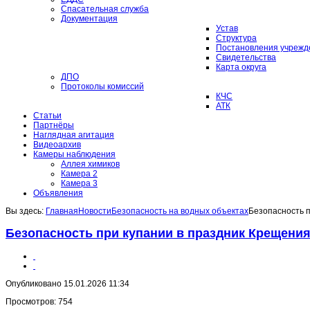
Спасательная служба
Документация
Устав
Структура
Постановления учрежд
Свидетельства
Карта округа
ДПО
Протоколы комиссий
КЧС
АТК
Статьи
Партнёры
Наглядная агитация
Видеоархив
Камеры наблюдения
Аллея химиков
Камера 2
Камера 3
Объявления
Вы здесь:
Главная
Новости
Безопасность на водных объектах
Безопасность 
Безопасность при купании в праздник Крещени
Опубликовано 15.01.2026 11:34
Просмотров: 754