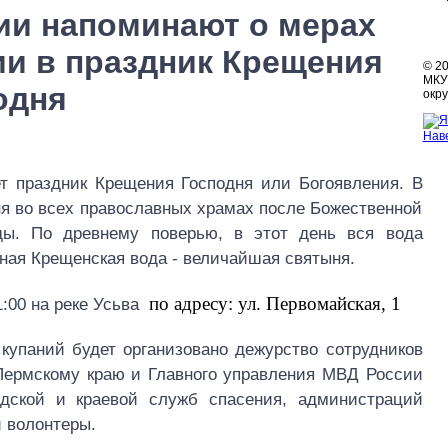
ии напоминают о мерах
ии в праздник Крещения
© 2
МКУ 
одня
окру
Нав
ет праздник Крещения Господня или Богоявления. В
ня во всех православных храмах после Божественной
ды. По древнему поверью, в этот день вся вода
ная Крещенская вода - величайшая святыня.
по адресу: ул. Первомайская, 1
:00 на реке Усьва
купаний будет организовано дежурство сотрудников
Пермскому краю и Главного управления МВД России
одской и краевой служб спасения, администраций
 волонтеры.