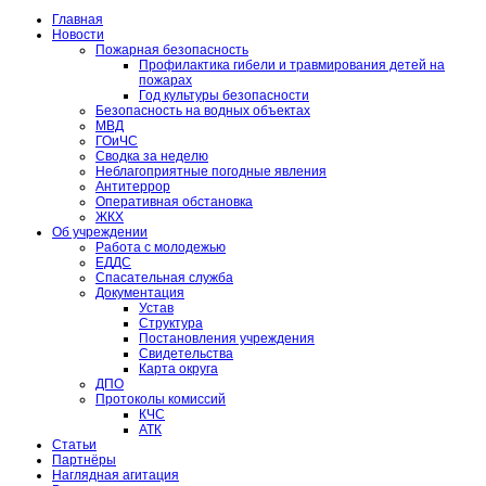
Главная
Новости
Пожарная безопасность
Профилактика гибели и травмирования детей на
пожарах
Год культуры безопасности
Безопасность на водных объектах
МВД
ГОиЧС
Сводка за неделю
Неблагоприятные погодные явления
Антитеррор
Оперативная обстановка
ЖКХ
Об учреждении
Работа с молодежью
ЕДДС
Спасательная служба
Документация
Устав
Структура
Постановления учреждения
Свидетельства
Карта округа
ДПО
Протоколы комиссий
КЧС
АТК
Статьи
Партнёры
Наглядная агитация